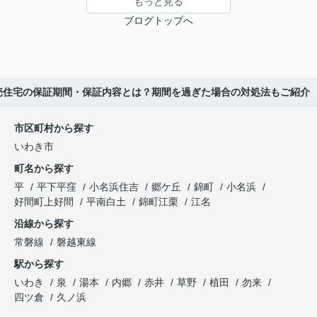
もっと見る
ブログトップへ
建売住宅の保証期間・保証内容とは？期間を過ぎた場合の対処法もご紹介
市区町村から探す
いわき市
町名から探す
平
平下平窪
小名浜住吉
郷ケ丘
錦町
小名浜
好間町上好間
平南白土
錦町江栗
江名
沿線から探す
常磐線
磐越東線
駅から探す
いわき
泉
湯本
内郷
赤井
草野
植田
勿来
四ツ倉
久ノ浜