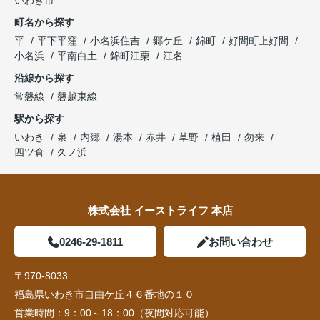
いわき市
町名から探す
平
平下平窪
小名浜住吉
郷ケ丘
錦町
好間町上好間
小名浜
平南白土
錦町江栗
江名
沿線から探す
常磐線
磐越東線
駅から探す
いわき
泉
内郷
湯本
赤井
草野
植田
勿来
四ツ倉
久ノ浜
株式会社 イーストライフ 本店
0246-29-1811
お問い合わせ
〒970-8033
福島県いわき市自由ケ丘４６番地の１０
営業時間：
9：00～18：00（夜間対応可能）