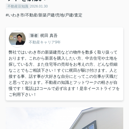
不動産豆知識
2026.01.30
#いわき市/不動産/新築戸建/売地/戸建/査定
梶田 真吾
筆者
不動産キャリア9年
弊社ではいわき市の新築建売などの物件を数多く取り扱って
おります。これから新居を購入したい方、中古住宅や土地を
探している方、また住宅等の売却をお考えの方、どんな些細
なことでもご相談下さい！すぐに梶田が駆け付けます。人と
接する事、話す事が大好きな自分にとってこの仕事が天職だ
と思っております。不動産の知識とフットワークの軽さが自
慢です！電話は2コールで必ず出ます！是非イーストライフを
ご利用下さい！