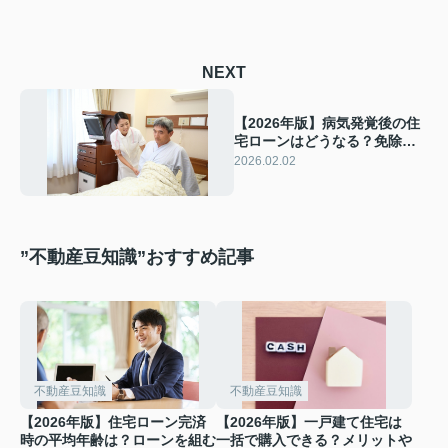
NEXT
【2026年版】病気発覚後の住
宅ローンはどうなる？免除さ
れるケースと団信についても
2026.02.02
解説
”不動産豆知識”おすすめ記事
不動産豆知識
不動産豆知識
【2026年版】住宅ローン完済
【2026年版】一戸建て住宅は
時の平均年齢は？ローンを組む
一括で購入できる？メリットや